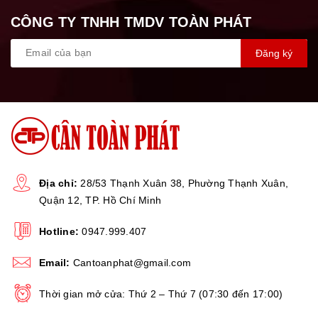
Màn hình
nét, dễ nhìn, dễ quan sát ở mọi
CÔNG TY TNHH TMDV TOÀN PHÁT
hiển thị
góc độ.
Đăng ký
6V, thời gian sử dụng liên
Pin theo cân
tục 48h mỗi lần sạc đầy
Sạc điện 12V tích hợp theo
cân, thời gian sạc 12h (Có đèn
Sạc theo cân
Địa chỉ:
28/53 Thạnh Xuân 38, Phường Thạnh Xuân,
báo đầy)
Quận 12, TP. Hồ Chí Minh
Hotline:
0947.999.407
Kích thước
50cm x 60cm (rộng x dài)
bàn cân
Email:
Cantoanphat@gmail.com
Thời gian mở cửa: Thứ 2 – Thứ 7 (07:30 đến 17:00)
50cm x 60cm x 95cm (rộng x
Kích thước
dài x cao)