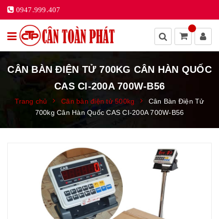
0947.999.407
CÂN BÀN ĐIỆN TỬ 700KG CÂN HÀN QUỐC
CAS CI-200A 700W-B56
Trang chủ
Cân bàn điện tử 500kg
Cân Bàn Điện Tử
700kg Cân Hàn Quốc CAS CI-200A 700W-B56