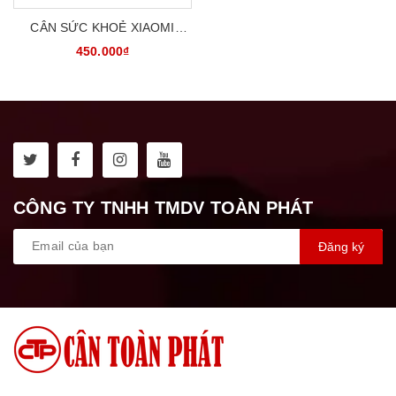
CÂN SỨC KHOẺ XIAOMI
SMART
450.000₫
CÔNG TY TNHH TMDV TOÀN PHÁT
Đăng ký