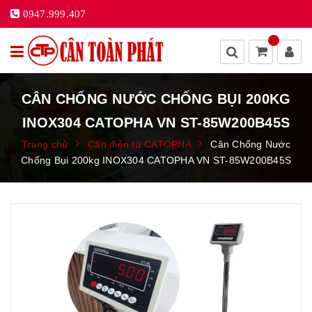
0947.999.407
CÂN CHỐNG NƯỚC CHỐNG BỤI 200KG
INOX304 CATOPHA VN ST-85W200B45S
Trang chủ
Cân điện tử CATOPHA
Cân Chống Nước
Chống Bụi 200kg INOX304 CATOPHA VN ST-85W200B45S