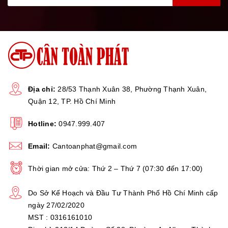
- Chức năng
trừ bì
cân cơ bản bằng phím giúp cho
người dùng có thể trừ bì vật chứa bất cứ lúc nào.
- Cân có chế độ
tiết kiệm pin khi không sử dụng
giúp
cân kéo dài thời gian hoạt động lên đến 72h.
- Khả năng
cảnh báo hết PIN
giúp người dùng sạc pin
dúng thời điểm để để bảo vệ tốt hơn cho PIN, đồng thời
Địa chỉ:
28/53 Thạnh Xuân 38, Phường Thạnh Xuân,
Quận 12, TP. Hồ Chí Minh
cân còn có
công nghệ tự ngắt sạc khi sạc đầy
giúp
hạn chế tối đa chai pin do sạc pin quá mức.
Hotline:
0947.999.407
THÔNG SỐ KỸ THUẬT:
Email:
Cantoanphat@gmail.com
Mức cân lớn
Thời gian mở cửa: Thứ 2 – Thứ 7 (07:30 đến 17:00)
200kg
nhất
Do Sở Kế Hoạch và Đầu Tư Thành Phố Hồ Chí Minh cấp
ngày 27/02/2020
MST : 0316161010
Bước nhảy
20g (0.02kg)