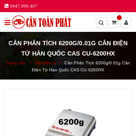
0947.999.407
CÂN PHÂN TÍCH 6200G/0.01G CÂN ĐIỆN
TỬ HÀN QUỐC CAS CU-6200HX
Trang chủ
Cân tiểu ly
Cân Phân Tích 6200g/0.01g Cân
Điện Tử Hàn Quốc CAS CU-6200HX