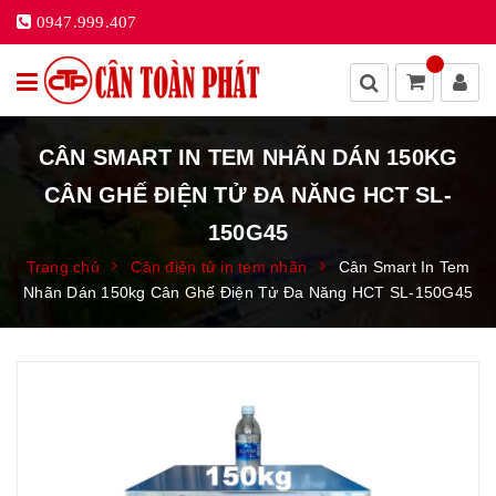
0947.999.407
CÂN SMART IN TEM NHÃN DÁN 150KG
CÂN GHẾ ĐIỆN TỬ ĐA NĂNG HCT SL-
150G45
Trang chủ
Cân điện tử in tem nhãn
Cân Smart In Tem
Nhãn Dán 150kg Cân Ghế Điện Tử Đa Năng HCT SL-150G45