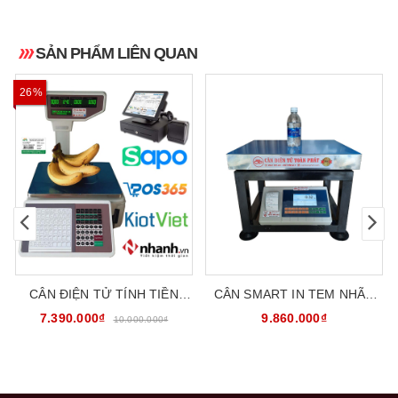
SẢN PHẨM LIÊN QUAN
26%
CÂN ĐIỆN TỬ TÍNH TIỀN
CÂN SMART IN TEM NHÃN
SIÊU THỊ IN MÃ VẠCH MÃ QR
DÁN 300KG CÂN GHẾ ĐIỆN
7.390.000₫
9.860.000₫
10.000.000₫
30KG DETECTO CTP-TM-XA
TỬ ĐA NĂNG HCT SL-
300G45