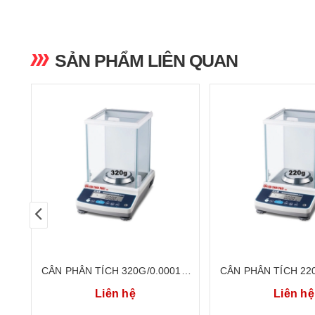
SẢN PHẨM LIÊN QUAN
CÂN PHÂN TÍCH 320G/0.0001G
CÂN PHÂN TÍCH 22
CÂN ĐIỆN TỬ HÀN QUỐC CAS
CÂN ĐIỆN TỬ HÀN
Liên hệ
Liên hệ
CATX-324
CATX-22