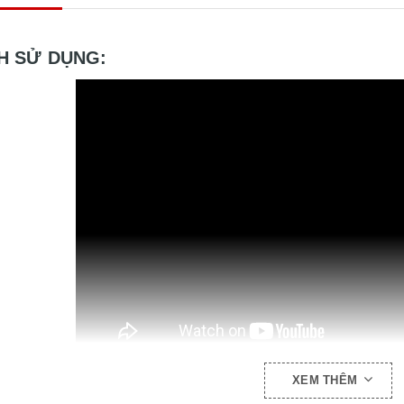
H SỬ DỤNG:
XEM THÊM
THỰC TẾ: