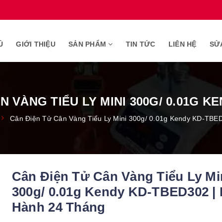
Ủ
GIỚI THIỆU
SẢN PHẨM
TIN TỨC
LIÊN HỆ
SỬ
N VÀNG TIỂU LY MINI 300G/ 0.01G K
Cân Điện Tử Cân Vàng Tiểu Ly Mini 300g/ 0.01g Kendy KD-TBE
Cân Điện Tử Cân Vàng Tiểu Ly Mi
300g/ 0.01g Kendy KD-TBED302 |
Hành 24 Tháng