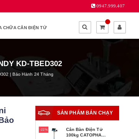
0947.999.407
A CHỮA CÂN ĐIỆN TỬ
ENDY KD-TBED302
D302 | Bảo Hành 24 Tháng
ni
SẢN PHẨM BÁN CHẠY
 Bảo
Cân Bàn Điện Tử
22%
100kg CATOPHA