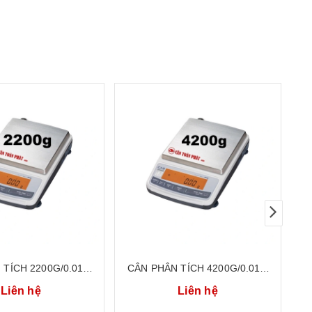
 TÍCH 2200G/0.01G
CÂN PHÂN TÍCH 4200G/0.01G
C
 TỬ HÀN QUỐC CAS
CÂN ĐIỆN TỬ HÀN QUỐC CAS
C
Liên hệ
Liên hệ
U-2200HX
CU-4200HX