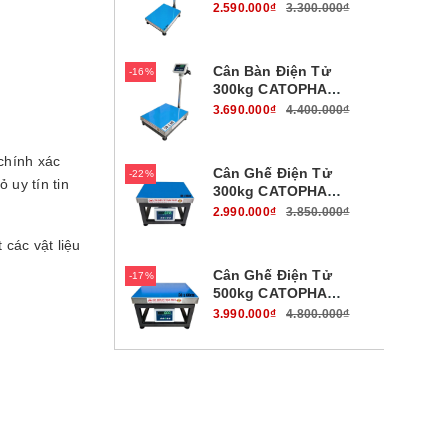
B19W100B45
2.590.000₫
3.300.000₫
Cân Bàn Điện Tử
16%
300kg CATOPHA
B19W300B56
3.690.000₫
4.400.000₫
chính xác
Cân Ghế Điện Tử
22%
 uy tín tin
300kg CATOPHA
B19W300G45
2.990.000₫
3.850.000₫
các vật liệu
Cân Ghế Điện Tử
17%
500kg CATOPHA
B19W500G56
3.990.000₫
4.800.000₫
Cân Bàn Điện Tử
17%
700kg CATOPHA
B19W700B56
3.990.000₫
4.800.000₫