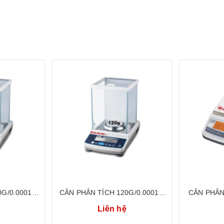
0G/0.0001G
CÂN PHÂN TÍCH 120G/0.0001G
CÂN PHÂN
 QUỐC CAS
CÂN ĐIỆN TỬ HÀN QUỐC CAS
CÂN ĐIỆN
Liên hệ
4
CATX-124
C