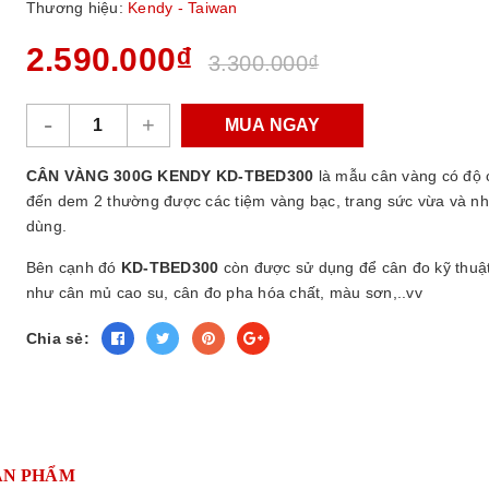
Thương hiệu:
Kendy - Taiwan
2.590.000₫
3.300.000₫
-
+
MUA NGAY
CÂN VÀNG 300G KENDY KD-TBED300
là mẫu cân vàng có độ 
đến dem 2 thường được các tiệm vàng bạc, trang sức vừa và nhỏ
dùng.
Bên cạnh đó
KD-TBED300
còn được sử dụng để cân đo kỹ thuật 
như cân mủ cao su, cân đo pha hóa chất, màu sơn,..vv
Chia sẻ:
ẢN PHẨM