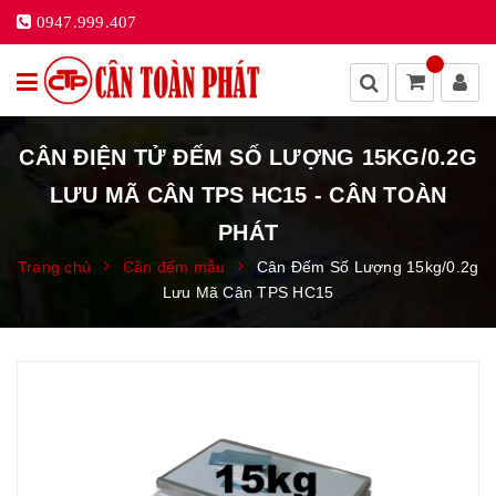
0947.999.407
CÂN ĐIỆN TỬ ĐẾM SỐ LƯỢNG 15KG/0.2G
LƯU MÃ CÂN TPS HC15 - CÂN TOÀN
PHÁT
Trang chủ
Cân đếm mẫu
Cân Đếm Số Lượng 15kg/0.2g
Lưu Mã Cân TPS HC15