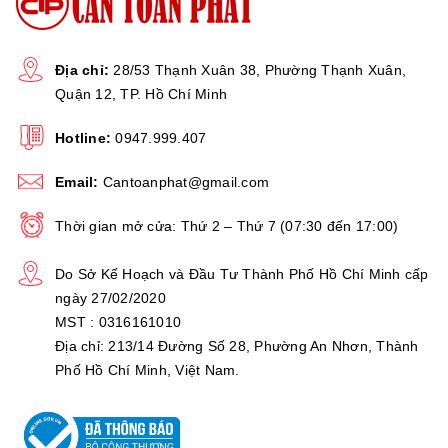
Thương hiệu
Bảo hành
Địa chỉ:
28/53 Thạnh Xuân 38, Phường Thạnh Xuân,
24 tháng
Quận 12, TP. Hồ Chí Minh
Link video
Hotline:
0947.999.407
Đang cập nhật
cách chuẩn
Email:
Cantoanphat@gmail.com
cân
Thời gian mở cửa: Thứ 2 – Thứ 7 (07:30 đến 17:00)
Do Sở Kế Hoạch và Đầu Tư Thành Phố Hồ Chí Minh cấp
HÌNH ẢNH THỰC TẾ:
ngày 27/02/2020
MST : 0316161010
Địa chỉ: 213/14 Đường Số 28, Phường An Nhơn, Thành
Phố Hồ Chí Minh, Việt Nam.