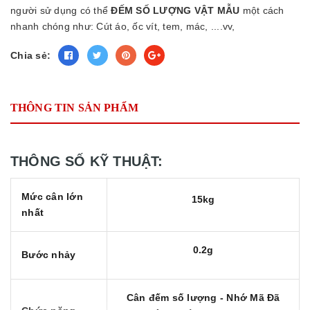
người sử dụng có thể
ĐẾM SỐ LƯỢNG
VẬT
MẪU
một cách
nhanh chóng như: Cút áo, ốc vít, tem, mác, ....vv,
Chia sẻ:
THÔNG TIN SẢN PHẨM
THÔNG SỐ KỸ THUẬT:
Mức cân lớn
15kg
nhất
0.2g
Bước nhảy
Cân đếm số lượng - Nhớ Mã Đã