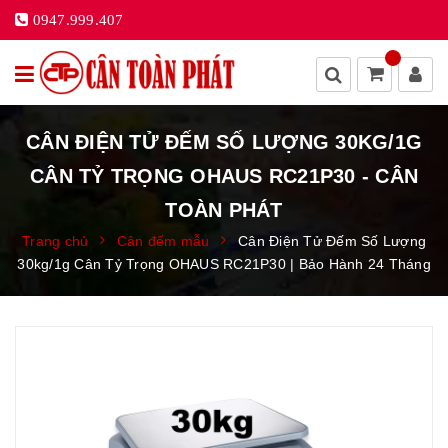
0947.999.407
CÂN ĐIỆN TỬ ĐẾM SỐ LƯỢNG 30KG/1G
CÂN TỶ TRỌNG OHAUS RC21P30 - CÂN
TOÀN PHÁT
Trang chủ
Cân đếm mẫu
Cân Điện Tử Đếm Số Lượng
30kg/1g Cân Tỷ Trọng OHAUS RC21P30 | Bảo Hành 24 Tháng