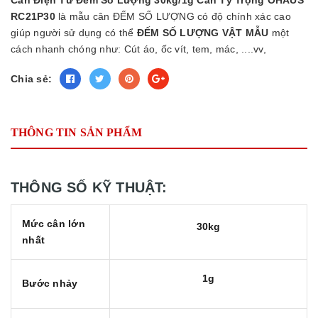
RC21P30
là mẫu cân ĐẾM SỐ LƯỢNG có độ chính xác cao
giúp người sử dụng có thể
ĐẾM SỐ LƯỢNG
VẬT
MẪU
một
cách nhanh chóng như: Cút áo, ốc vít, tem, mác, ....vv,
Chia sẻ:
THÔNG TIN SẢN PHẨM
THÔNG SỐ KỸ THUẬT:
Mức cân lớn
30kg
nhất
1g
Bước nhảy