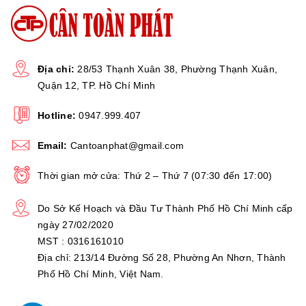
OHAUS - MỸ
Thương hiệu
Bảo hành
Địa chỉ:
28/53 Thạnh Xuân 38, Phường Thạnh Xuân,
24 tháng
Quận 12, TP. Hồ Chí Minh
Link video
Hotline:
0947.999.407
Đang cập nhật
cách chuẩn
Email:
Cantoanphat@gmail.com
cân
Thời gian mở cửa: Thứ 2 – Thứ 7 (07:30 đến 17:00)
Do Sở Kế Hoạch và Đầu Tư Thành Phố Hồ Chí Minh cấp
HÌNH ẢNH THỰC TẾ:
ngày 27/02/2020
MST : 0316161010
Địa chỉ: 213/14 Đường Số 28, Phường An Nhơn, Thành
Phố Hồ Chí Minh, Việt Nam.